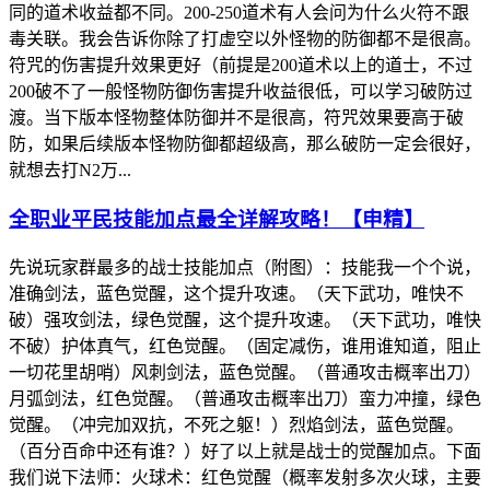
同的道术收益都不同。200-250道术有人会问为什么火符不跟
毒关联。我会告诉你除了打虚空以外怪物的防御都不是很高。
符咒的伤害提升效果更好（前提是200道术以上的道士，不过
200破不了一般怪物防御伤害提升收益很低，可以学习破防过
渡。当下版本怪物整体防御并不是很高，符咒效果要高于破
防，如果后续版本怪物防御都超级高，那么破防一定会很好，
就想去打N2万...
全职业平民技能加点最全详解攻略！【申精】
先说玩家群最多的战士技能加点（附图）：技能我一个个说，
准确剑法，蓝色觉醒，这个提升攻速。（天下武功，唯快不
破）强攻剑法，绿色觉醒，这个提升攻速。（天下武功，唯快
不破）护体真气，红色觉醒。（固定减伤，谁用谁知道，阻止
一切花里胡哨）风刺剑法，蓝色觉醒。（普通攻击概率出刀）
月弧剑法，红色觉醒。（普通攻击概率出刀）蛮力冲撞，绿色
觉醒。（冲完加双抗，不死之躯！）烈焰剑法，蓝色觉醒。
（百分百命中还有谁？）好了以上就是战士的觉醒加点。下面
我们说下法师：火球术：红色觉醒（概率发射多次火球，主要