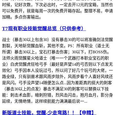
时候，记好次数，下次必出时，一定去开12元的宝箱，当然也
可以免费开，就是每周一次的免费开箱存起。整理不易，申请
加精。多点伤害输出。
T7现有职业技能觉醒总览（只供参考）
战士（暴击30以上包含30）没有暴击30的可以将准确剑法觉醒
割裂，天地斩觉醒血斩，其他不变。PS：所有职业（道士无
所谓）暴击30以上，宝石打暴击伤害；30以下，打BOSS伤。
法师火雨觉醒星火哈道士（唯一一个武器打本职业宝石的职
业）白虎觉醒虎狂哈弓手（最好是声望14的弓否则以下点发无
效化）弓手因本人没玩过弓，所以问了好几个玩弓的大佬，一
路全绿，只有驯兽术跟风雨步除外，风雨步看个人喜好风续还
是风闪。弓手没声望14随便怎么点...因为差距真的挺大的刺客
（暴击30以上的点发）暴击不满足30的刺客可以替换以下技
能：刺击术血影，暗刺狩猎，烈风击闪击，抱月血月，影分身
延续，无情绝情，这样续航能力满满最后说一...
新版道士技能，觉醒-少走弯路！！【申精】