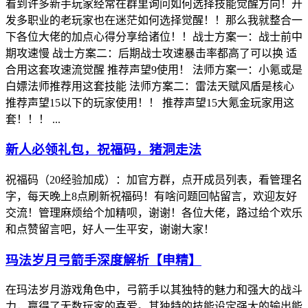
看到许多新手玩家经常在群里询问如何选择技能觉醒方向！开
发多职业的老玩家也在迷茫如何选择觉醒！！那么我就整合一
下各位大佬的加点心得分享给诸位！！战士方案一：战士前中
期攻速慢 战士方案二：后期战士攻速暴击率都高了可以换 适
合用这套攻速流觉醒 推荐声望9使用！ 法师方案一：小氪或是
白嫖法师推荐用这套技能 法师方案二：雷法天赋风盾是核心
推荐声望15以下的玩家使用！！ 推荐声望15大氪金玩家用这
套！！！ ...
新人必领礼包，祝福码，猪洞走法
祝福码（20经验加成）：加官方群，点开成员列表，看管理名
字，每天晚上8点刷新祝福码！有啥问题回帖留言，欢迎友好
交流！管理麻烦给个加精呗，谢谢！各位大佬，路过给个欢乐
和点赞留言吧，好人一生平安，谢谢大家！
玛法岁月弓箭手深度解析【申精】
在玛法岁月游戏角色中，弓箭手以其独特的魅力和强大的战斗
力，赢得了无数玩家的喜爱。其独特的技能设定强大的输出能