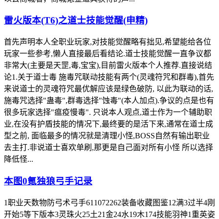
雷火版本(T6)之道士技能觉醒(申精)
首先声明本人全职业玩家,对技能觉醒略有拙见,希望能给各位
玩家一些参考,懒人直接最后看结论.道士技能觉醒一直争议都
非常大(主要是天罡,毒,宝宝),目前雷火版本个人推荐.直接说结
论1.关于道士毒 施毒咒联动技能有两个(灵魂符咒和群毒),首先
来说道士的灵魂符咒最优解应该是绿色破防, 以此为联动的话,
施毒咒选择"蛊毒",群毒选择"蚀毒"(本人加点).争议的点是也有
很多玩家选择"瘟疫慢毒". 只说本人观点,道士作为一个辅助职
业,在没有护盾技能的情况下,最终要的是活下来,通常在道士成
型之前, 面临最多的情况就是清理小怪,BOSS自然有输出职业
去主打.非说道士喜欢单刷,那更是自己面对所有小怪 所以选择
降低怪...
本图0氪独狼弓手记录
1职业天数物防弓术弓手611072262装备收藏图鉴12满3过半4刚
开始5等下版本3灵珠火25土21金24水19木174技能羽神1重英姿