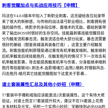
刺客觉醒加点与实战应用技巧【申精】
玛法在V4.0.0版本中加入了新职业刺客，这无疑给各位玩家带
来了很大的新鲜感，与传统的战法道弓职业相比，刺客拥有很
强的操作性，绝影步的多段位移，盾墙术的无敌，都给刺客带
来了输出BOSS时很好的生存空间。技能篇刺客技能觉醒目前
分为触发流和暴击流，触发流适合绝大部分玩家，暴击流需要
很好的基础（图鉴商城道具装备打造），这里主要介绍触发
流。刺客技能机制原理是通过普攻有机率触发暗刺，触发暗刺
后机率触发后续技能抱月，在触发抱月的情况下下一次攻击有
机率触发影袭，背击能提高触发机率与伤害，分身能继承暗刺
抱月等技能联动1.刺击术-血影噬魂刃-血煞2.暗刺-狩猎裂风击-
闪击抱月-暗月其它技能觉醒图如下这里关于影袭...
道士套装属性汇总及其他小妙招（申精）
T7套装中手镯和戒指应该能激活2次套装属性，这个有待大佬
验证。对道士而言T7套装提升较大，建议不在T6套装上花费
太多材料及元宝。另附一个实用小妙招：宝箱快到必出SSB的