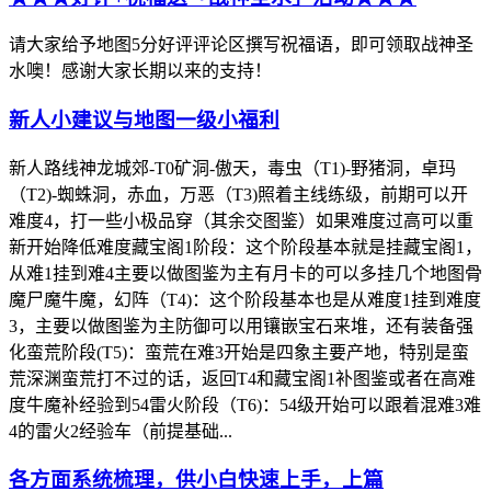
请大家给予地图5分好评评论区撰写祝福语，即可领取战神圣
水噢！感谢大家长期以来的支持！
新人小建议与地图一级小福利
新人路线神龙城郊-T0矿洞-傲天，毒虫（T1)-野猪洞，卓玛
（T2)-蜘蛛洞，赤血，万恶（T3)照着主线练级，前期可以开
难度4，打一些小极品穿（其余交图鉴）如果难度过高可以重
新开始降低难度藏宝阁1阶段：这个阶段基本就是挂藏宝阁1，
从难1挂到难4主要以做图鉴为主有月卡的可以多挂几个地图骨
魔尸魔牛魔，幻阵（T4)：这个阶段基本也是从难度1挂到难度
3，主要以做图鉴为主防御可以用镶嵌宝石来堆，还有装备强
化蛮荒阶段(T5)：蛮荒在难3开始是四象主要产地，特别是蛮
荒深渊蛮荒打不过的话，返回T4和藏宝阁1补图鉴或者在高难
度牛魔补经验到54雷火阶段（T6)：54级开始可以跟着混难3难
4的雷火2经验车（前提基础...
各方面系统梳理，供小白快速上手，上篇