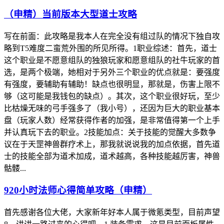
（申精）当前版本大型道士攻略
写在前面：此攻略是我本人在完全没有组过队的情况下独自攻
略到T5难度二蛮荒外围的所见所得。1职业综述：首先，道士
这个职业是不愿意组队的独狼玩家和愿意组队的社牛玩家的首
选，是两个极端，她相对于另外三个职业的优点就是：要强度
有强度，要辅助有辅助！缺点也很明显，那就是，伤害上限不
够（这可能是我钱包的缺点）。其次，这个职业很好玩，至少
比枯燥无味的弓手强多了（我小号），还因为巨大的职业基本
盘（玩家人数）经常获得作者的加强，是非常值得第一个上手
并认真玩下去的职业。2技能加点：关于技能的觉醒大多数争
议在于天罡神兽群疗术上，那我就说说我的加点依据，首先道
士的技能全部为道术加成，道术越高，各种技能越厉害，神兽
骷髅...
920小时法师心得简单攻略（申精）
首先感谢各位大佬，大家新年好本人属于微氪类型，目前声望