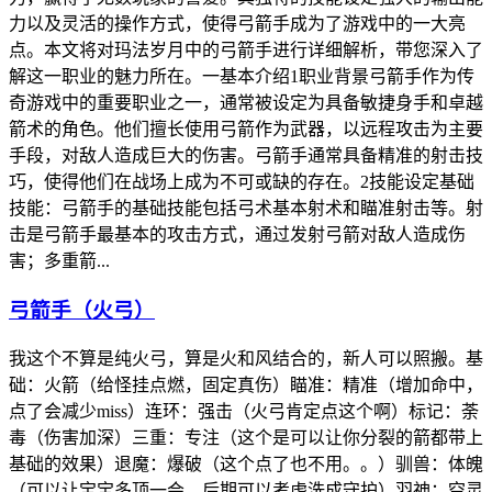
力以及灵活的操作方式，使得弓箭手成为了游戏中的一大亮
点。本文将对玛法岁月中的弓箭手进行详细解析，带您深入了
解这一职业的魅力所在。一基本介绍1职业背景弓箭手作为传
奇游戏中的重要职业之一，通常被设定为具备敏捷身手和卓越
箭术的角色。他们擅长使用弓箭作为武器，以远程攻击为主要
手段，对敌人造成巨大的伤害。弓箭手通常具备精准的射击技
巧，使得他们在战场上成为不可或缺的存在。2技能设定基础
技能：弓箭手的基础技能包括弓术基本射术和瞄准射击等。射
击是弓箭手最基本的攻击方式，通过发射弓箭对敌人造成伤
害；多重箭...
弓箭手（火弓）
我这个不算是纯火弓，算是火和风结合的，新人可以照搬。基
础：火箭（给怪挂点燃，固定真伤）瞄准：精准（增加命中，
点了会减少miss）连环：强击（火弓肯定点这个啊）标记：荼
毒（伤害加深）三重：专注（这个是可以让你分裂的箭都带上
基础的效果）退魔：爆破（这个点了也不用。。）驯兽：体魄
（可以让宝宝多顶一会，后期可以考虑洗成守护）羽神：空灵