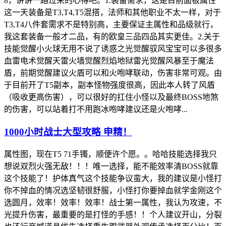
8，讲讲一路过来的心得吧。1.装备需求，这是目前面板属性
这一天装备是T3,T4,T5混搭，法师和其他职业不太一样，对于
T3,T4八件套需求不是特别高，主要保证主属性和品级就行，
我这套装备一般才二品，有的欧皇三品四品其实更佳。2.关于
技能觉醒小火球无用不说了诱惑之光觉醒驭风宝宝可以多很多
血雷电术觉醒天雷火墙觉醒烈焰地狱雷光觉醒风暴至于魔法
盾，前期觉醒建议火盾可以和火咆哮联动，伤害非常可观。由
于目前开了T5副本，副本怪物强度很高，因此本人转了风盾
（吸收更高伤害），可以很好的扛住小怪以及最终BOSS地煞
的伤害，可以站着打不用跑冰咆哮建议还是火咆哮...
1000小时战士大型攻略 申精！
属性图，现在T5 71手镯，顺便许个愿。。哈哈技能选择我只
想说双烈火强无敌！！！唯一选择，能不能效率清BOSS就靠
这个技能了！护体真气这个技能争议蛮大，我的建议是小怪打
你不掉血的情况选坚韧很舒服，小怪打你要掉血就学金刚这个
选圆月，效率！效率！效率！战士第一属性，我认为攻速，不
光提升伤害，最重要的是打怪的手感！！个人建议开山，分裂