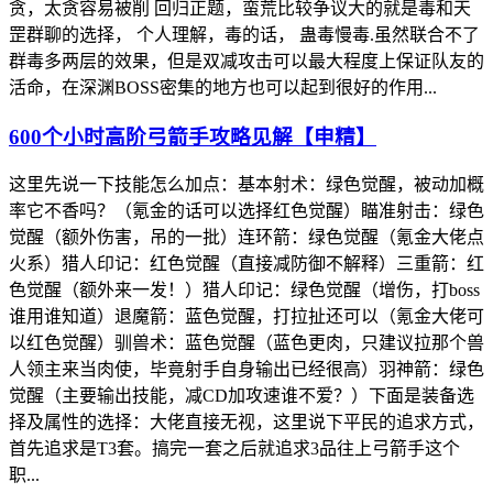
贪，太贪容易被削 回归正题，蛮荒比较争议大的就是毒和天
罡群聊的选择， 个人理解，毒的话， 蛊毒慢毒.虽然联合不了
群毒多两层的效果，但是双减攻击可以最大程度上保证队友的
活命，在深渊BOSS密集的地方也可以起到很好的作用...
600个小时高阶弓箭手攻略见解【申精】
这里先说一下技能怎么加点：基本射术：绿色觉醒，被动加概
率它不香吗？（氪金的话可以选择红色觉醒）瞄准射击：绿色
觉醒（额外伤害，吊的一批）连环箭：绿色觉醒（氪金大佬点
火系）猎人印记：红色觉醒（直接减防御不解释）三重箭：红
色觉醒（额外来一发！）猎人印记：绿色觉醒（增伤，打boss
谁用谁知道）退魔箭：蓝色觉醒，打拉扯还可以（氪金大佬可
以红色觉醒）驯兽术：蓝色觉醒（蓝色更肉，只建议拉那个兽
人领主来当肉使，毕竟射手自身输出已经很高）羽神箭：绿色
觉醒（主要输出技能，减CD加攻速谁不爱？）下面是装备选
择及属性的选择：大佬直接无视，这里说下平民的追求方式，
首先追求是T3套。搞完一套之后就追求3品往上弓箭手这个
职...