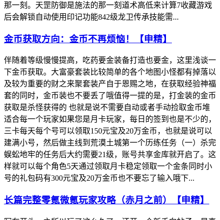
那一刻。天罡防御是施法的那一刻道术高低来计算7收藏游戏
后会解锁自动使用印记功能842级龙卫传承技能需...
金币获取方向：金币不再烦恼！【申精】
伴随着等级慢慢提高，吃药要金装备打造也要金，这里浅谈一
下金币获取。大富豪套装比较简单的各个地图小怪都有掉落以
及较为重要的财之来聚套装产自于恩赐之地，在获取经验神福
套的同时，金币装也不要丢了哦值得一提的是，打金装的金币
获取是杀怪获得的 也就是说不需要自动或者手动捡取金币堆
适合每一个玩家如果您是月卡玩家，每日的签到也是不少的，
三卡每天每个号可以领取150元宝及20万金币，也就是说可以
建满小号，然后做主线到荒漠土城第一个历练任务（一）杀完
蜈蚣地牢的任务后大约需要21级，账号共享金库就开启了。这
样就可以每个角色5天通过领取月卡稳定领取一个金条同时小
号的礼包码有300元宝及20万金币也不要忘了输入哦下...
长篇完整零氪微氪玩家攻略（赤月之前）【申精】