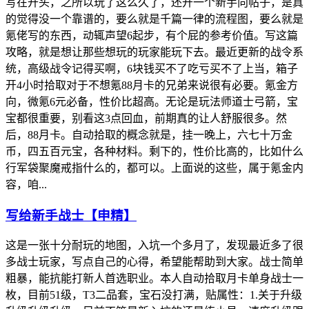
写在开头，之所以玩了这么久了，还开一个新手向帖子，是真
的觉得没一个靠谱的，要么就是千篇一律的流程图，要么就是
氪佬写的东西，动辄声望6起步，有个屁的参考价值。写这篇
攻略，就是想让那些想玩的玩家能玩下去。最近更新的战令系
统，高级战令记得买啊，6块钱买不了吃亏买不了上当，箱子
开4小时拾取对于不想氪88月卡的兄弟来说很有必要。氪金方
向，微氪6元必备，性价比超高。无论是玩法师道士弓箭，宝
宝都很重要，别看这3点回血，前期真的让人舒服很多。然
后，88月卡。自动拾取的概念就是，挂一晚上，六七十万金
币，四五百元宝，各种材料。剩下的，性价比高的，比如什么
行军袋聚魔戒指什么的，都可以。上面说的这些，属于氪金内
容，咱...
写给新手战士【申精】
这是一张十分耐玩的地图，入坑一个多月了，发现最近多了很
多战士玩家，写点自己的心得，希望能帮助到大家。战士简单
粗暴，能抗能打新人首选职业。本人自动拾取月卡单身战士一
枚，目前51级，T3二品套，宝石没打满，贴属性：1.关于升级