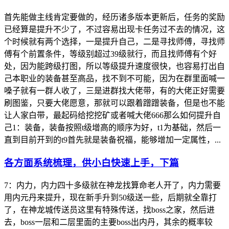
首先能做主线肯定要做的，经历诸多版本更新后，任务的奖励
已经算是提升不少了，不过容易出现卡任务过不去的情况，这
个时候就有两个选择，一是提升自己，二是寻找师傅，寻找师
傅有个前置条件，等级别超过39级就行，而且找师傅有个好
处，因为能跨级打图，所以等级提升速度很快，也容易打出自
己本职业的装备甚至高品，找不到不可能，因为在群里面喊一
嗓子就有一群人收了，三是进群找大佬带，有的大佬正好需要
刷图鉴，只要大佬愿意，那就可以跟着蹭蹭装备，但是也不能
让人家白带，最起码给挖挖矿或者喊大佬666那么如何提升自
己1：装备，装备按照t级增高的顺序为好，t1为基础，然后一
直到目前开到的t9首先就是装备祝福，能够增加一定属性，...
各方面系统梳理，供小白快速上手，下篇
7：内力，内力四十多级就在神龙找算命老人开了，内力需要
用内元丹来提升，现在新手升到50级送一些，后期就全靠打
了，在神龙城传送员这里有特殊传送，找boss之家，然后进
去，boss一层和二层里面的主要boss出内丹，其余的概率较