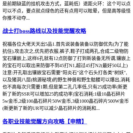
是前期缺蓝的挂机攻击方式，蓝耗低）退距火环：这个可以点
可以不点，要点就点绿色的还有点用可以眩晕，但是高等级怪
你推不动夺...
战士打boss路线以及技能觉醒攻略
祝福各位大佬天天出5品1.首先说装备装备以防御优先(为了能
抗住),攻击次之,优先把衣服,裤子,鞋子打成两孔,合成二级物防
宝石镶嵌上,这样6孔就有12点防御了打到新装备无所谓,镶嵌上
的宝石可以取出来防御不到45打N1,超过45打N2(最好50以上)
注意:开孔取出镶嵌宝石需要"阳炎石"这个石头打各类"树妖",
以及猪洞八层(桃源秘境)的野生神兽和野生骷髅可以爆出,消耗
也不高每次只需要1颗,但是第二孔几率低,只有25成功率(新更
新了新的SSR可以增加25的成功率)宝石消耗:1级10晶石碎片
5w金币,2级100晶石碎片50W金币,3级1000晶石碎片500W金币
(新更新了新的UR可以减少晶石碎片的消耗和...
各职业技能觉醒方向攻略【申精】