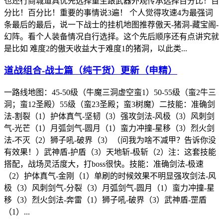
也还行商城道具优先选择重生跟武器外观传承选择百分比！百
分比！百分比！重要的事情说3遍！ 个人觉得攻速4为最强词
条最后的最后，说一下战士的挂机地图推荐傲天-猪洞-藏宝阁-
幻阵。看个人装备情况自行选择。这个先后顺序还有点讲究就
是比如 难度2的傲天收益大于难度1的猪洞，以此类...
道战组合-战士篇（纯干货）更新（申精）
一路线地图：45-50级（牛魔三洞虚空蛮1）50-55级（蛮2牛三
洞；蛮12圣殿）55级（蛮23圣殿；蛮3树魔）二技能：准确剑
法-割裂（1）护体真气-坚韧（3）强攻剑法-风极（3）风刺剑
气-光芒（1）月弧剑气-圆月（1）蛮力冲撞-星移（3）烈火剑
法-不灭（2）狮子吼-破界（3）（问我为啥不减甲？告诉你没
有效果！）武神盾-护盾（3）天地斩-极斩（2）注：这套技能
搭配，战场灵活度大，打boss很快。技能：准确剑法-极速
（2）护体真气-金刚（1）单刷的时候效果不明显强攻剑法-风
极（3）风刺剑气-分裂（3）月弧剑气-圆月（1）蛮力冲撞-星
移（3）烈火剑法-奔雷（1）狮子吼-破界（3）武神盾-罡盾
（1）...