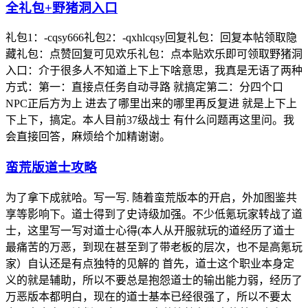
全礼包+野猪洞入口
礼包1：-cqsy666礼包2：-qxhlcqsy回复礼包：回复本帖领取隐
藏礼包：点赞回复可见欢乐礼包：点本贴欢乐即可领取野猪洞
入口：介于很多人不知道上下上下啥意思，我真是无语了两种
方式：第一：直接点任务自动寻路 就搞定第二：分四个口
NPC正后方为上 进去了哪里出来的哪里再反复进 就是上下上
下上下，搞定。本人目前37级战士 有什么问题再这里问。我
会直接回答，麻烦给个加精谢谢。
蛮荒版道士攻略
为了拿下成就哈。写一写. 随着蛮荒版本的开启，外加图鉴共
享等影响下。道士得到了史诗级加强。不少低氪玩家转战了道
士，这里写一写对道士心得(本人从开服就玩的道经历了道士
最痛苦的万恶，到现在甚至到了带老板的层次，也不是高氪玩
家）自认还是有点独特的见解的 首先，道士这个职业本身定
义的就是辅助，所以不要总是抱怨道士的输出能力弱，经历了
万恶版本都明白，现在的道士基本已经很强了，所以不要太