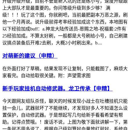
升级升级升级，目前不管是新入坑的还是练小号，速度升级跟
上大部队才是最重要的。你问等级升级到多少够？ 满
级！！！玩了这个图，你就刷吧，当前最肥副本万恶之源，刷
他一个月再说。说升级就得考率经验加成这个东西，本地图有
以下经验加成buff：a.神龙大陆传送员-恩赐之地-祝福套:2件有
25经验加成。不算太好刷，一般都是大号刷给小号，自己刷建
议搞点装备后开难2去刷，大概2小时刷出来。b....
对萌新的建议（申精）
在外面打好了草稿，结果发现不让复制，只能截图了，麻烦大
家看完。自动拾取很关键。附：声望需求图
新手玩家挂机自动修武器。龙卫传承【申精】
今天跟网友组队杀怪，聊天的时候发现小战士在吐槽挂机只能
挂一会儿，武器就坏了不能继续，才发现好多人不知道怎么设
置保护，自动修武器。于是想起写几句给新手看看希望有帮
助。记得点赞哦。！废话不说，上图为敬下面就讲解一下，第
一条就不用多说了，根据自己级别算好血量放红就好，系统自