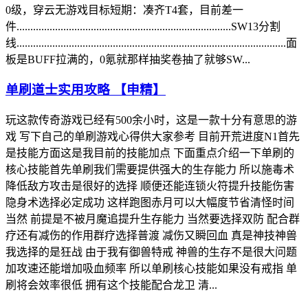
0级，穿云无游戏目标短期：凑齐T4套，目前差一
件..............................................................................SW13分割
线..................................................................................................面
板是BUFF拉满的，0氪就那样抽奖卷抽了就够SW...
单刷道士实用攻略 【申精】
玩这款传奇游戏已经有500余小时，这是一款十分有意思的游
戏 写下自己的单刷游戏心得供大家参考 目前开荒进度N1首先
是技能方面这是我目前的技能加点 下面重点介绍一下单刷的
核心技能首先单刷我们需要提供强大的生存能力 所以施毒术
降低敌方攻击是很好的选择 顺便还能连锁火符提升技能伤害
隐身术选择必定成功 这样跑图赤月可以大幅度节省清怪时间
当然 前提是不被月魔追提升生存能力 当然要选择双防 配合群
疗还有减伤的作用群疗选择普渡 减伤又瞬回血 真是神技神兽
我选择的是狂战 由于我有御兽特戒 神兽的生存不是很大问题
加攻速还能增加吸血频率 所以单刷核心技能如果没有戒指 单
刷将会效率很低 拥有这个技能配合龙卫 清...