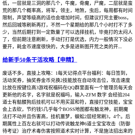
低，一层就是三洞的那几个，牛魔，骨魔，尸魔，二层就是蛮
荒的那几个概率高，将军，领主，地煞，虫后，每周都有时间
限制，声望等级高的话也会增加时间，但建议打完主要boss，
然后回城等刷新再打，不然一个星期给的那几个小时打不了多
少，当然后期打到一定数量了可以选择挂机，毕竟打的太闷人
了，但前期注意刷新，手动打打是优选，内力一般情况下没必
要开，耗金币速度很快的，大多是进新图开荒之类的开...
给新手50条干活攻略【申精】
废话不多，直接上攻略：1每天记得点平台福利：每日签到，
活动奖券，抽奖券金币兑换2技能放在自动攻击位，攻击速度
比放在按键位高3游戏祝福码在QQ群里面有一个管理员每天会
更新他的名字，名字就是祝福吗，输入-ZFM 数字 会经验204
道士有骷髅狗后挂机可以不用买蓝和符，直接打空技能，宝宝
会上去砍，节约钱5几乎每个BOSS地图都有触龙神，前期魔
法打不动并且伤害高，挂机噩梦，蜈蚣2层经常刷3，4个。后
期属性上百左右就可以打动传说触龙神6道士宝宝攻击（防御
待考证）治疗术毒伤害按照道术实时计算，不是施法招出来的