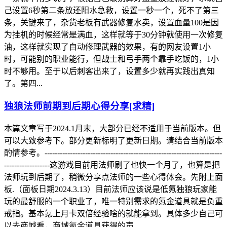
己设置6秒第二条放还阳水急救，设置一秒一个，死不了第三
条，关键来了，杂货老板有武器修复水卖，设置血量100是因
为挂机的时候经常是满血，这样就等于30分钟就使用一次修复
油，这样就实现了自动修理武器的效果，有的网友设置1小
时，可能别的职业能行，但战士和弓手两个靠手吃饭的，1小
时不够用。至于以后刺客出来了，设置多少就再实践出真知
了。第四...
独狼法师前期到后期心得分享[求精]
本篇文章写于2024.1月末，大部分已经不适用于当前版本。但
可以大致参考下。部分更新标明了更新日期。请结合当前版本
酌情参考。----------------------------------------------------------------------
------------------这游戏目前用法师刷了也快一个月了，也算是把
法师玩到后期了，稍微分享点法师的一些心得体会。先附上面
板.（面板日期2024.3.13）目前法师应该说是低氪独狼玩家能
玩的最舒服的一个职业了，唯一特别需求的氪金道具就是负重
戒指。基本氪上月卡双倍经验啥的就能拿到。具体多少自己可
以去商城看，商城氪金道具获得的声...