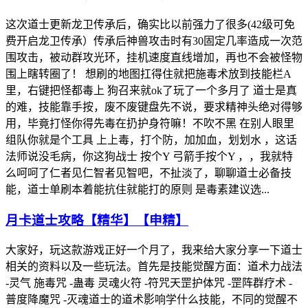
这次道士更新龙卫传承后，确实比以前强力了很多(42级可免
费开启龙卫传承）传承后神兽攻击时有30固定几率造成一次范
围攻击，被动群攻光环，挂机速度直线增加，再也不会被怪物
围上瞎转圈了！ 想刷的地图扛得住就把施毒术放到技能栏A
里，右键把怪都毒上 狗召来就ok了玩了一个多月了 道士是真
的难，技能靠手按，废不废键盘先不说，要求精神头绝对得够
用，毕竟打怪你得先毒在扔护身符嘛！不吹不黑 在别人眼里
组队你就是个工具 上上毒，打个防，加加血，划划水 ，这话
法师说没毛病，你这狗战士 按个Y 弓箭手按个Y ，，我就特
么呵呵了仁者见仁智者见智吧，不扯淡了，聊聊道士必备技
能，道士单刷本着能抗住就能打的原则 是毒素建议选...
月卡道士攻略【精华】【申精】
大家好，玩这款游戏正好一个月了，我来给大家分享一下道士
相关的资料以及一些玩法。首先是技能觉醒方面：道术力战法
-灵气 施毒咒 -蛊毒 灵魂火符 -符咒天罡护体咒 -罡阵群疗术 -
普度降魔咒 -灭魂道士的道术影响学什么技能，不同的觉醒不