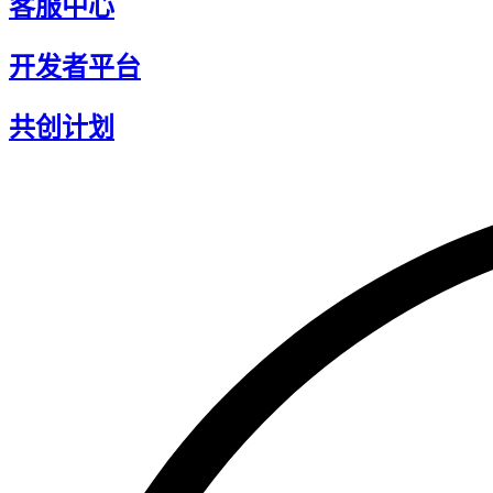
客服中心
开发者平台
共创计划