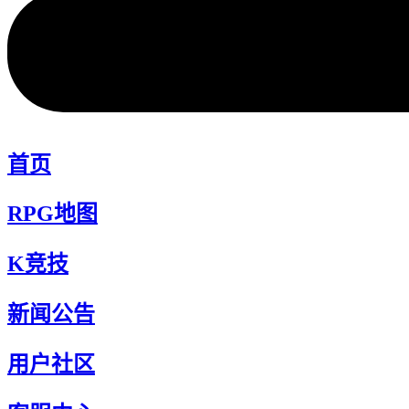
首页
RPG地图
K竞技
新闻公告
用户社区