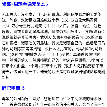
诸葛+周瑜单通无尽255
无工具人，没小泰，自己用的鲁班。利用秘境15层的奖励传
送，阵容：双诸葛双周瑜庞统小乔（15）双白象大鹏青狮
（5）双小青王母武则天（7）共27人口。装备：站位：残卷：
周瑜北冥或者瑶池诸葛瑶池，其次烛龙和忘川，（如果没有传
说落雷就是冥灵厉害）武则天 如果有多的残卷可以吃瑶池和
忘川祝福：诸葛吃关羽最强，其次是诸葛自己的，然后是司马
师司马昭陈宫 等等周瑜，没什么太厉害的，司马师和司马昭
吧，(吃孙悟空的触发太低了！！！)圣物：单通首选虚空信
物，然后是倚天，然后根据自己的卡槽来选择佩戴。3个可以
再带个八卦盘，4个可以再带个九转（很多人说周瑜诸葛不带
倚天，这里说明一下，倚天的泯灭是可以触发周瑜被动诸葛刷
新斩...
辞职申请书
尊敬的公司领导：您好，感谢您在百忙之中阅读我的辞职报
告。首先感谢公司近几年来对我的信任和关照，给予了我一个