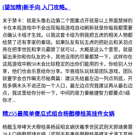
[望加精]新手向 入门攻略。
关于禁卡：就是头像右边第二个图案点开就是以上界面禁掉的
卡在本局游戏中不会出现每局游戏自动刷新就是你每局都需要
点确认卡组才生效。以我这套卡组为例我把五虎的相关人物都
给禁了还有李家的秦琼。如果队友有玩五虎的把赵云和关羽点
亮在把李世民和李元霸禁了就可以，大概是这么个意思，就是
留出来你和你队友的卡，其他没用的尽量都禁一下，这样你在
这局游戏中刷50木会比较稳定的出你们能用的卡，你给别人分
享，他们也会乐意给你分享。毕竟组队玩就是团队游戏，团队
就要学会合作嘛无尽秘典篇：建议先给最左边一列点到底，开
局多俩木头不说还加一个人口，最左边点完我建议再从最右边
点，我这里给你分析一下，中间的是力量敏捷智力都要点5级
你才...
精255最简单傻瓜式组合杨戬穆桂英挂件女娲
杨戬玉帝哮天犬穆桂英杨延昭女娲伏羲李世民武则天郭靖黄蓉
28人口杨戬郭靖女娲（武则天有事件跟穆桂英哮天犬清下其他