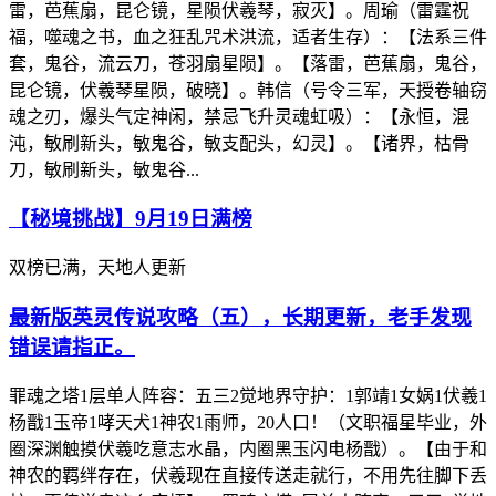
雷，芭蕉扇，昆仑镜，星陨伏羲琴，寂灭】。周瑜（雷霆祝
福，噬魂之书，血之狂乱咒术洪流，适者生存）：【法系三件
套，鬼谷，流云刀，苍羽扇星陨】。【落雷，芭蕉扇，鬼谷，
昆仑镜，伏羲琴星陨，破晓】。韩信（号令三军，天授卷轴窃
魂之刃，爆头气定神闲，禁忌飞升灵魂虹吸）：【永恒，混
沌，敏刷新头，敏鬼谷，敏支配头，幻灵】。【诸界，枯骨
刀，敏刷新头，敏鬼谷...
【秘境挑战】9月19日满榜
双榜已满，天地人更新
最新版英灵传说攻略（五），长期更新，老手发现
错误请指正。
罪魂之塔1层单人阵容：五三2觉地界守护：1郭靖1女娲1伏羲1
杨戬1玉帝1哮天犬1神农1雨师，20人口！（文职福星毕业，外
圈深渊触摸伏羲吃意志水晶，内圈黑玉闪电杨戬）。【由于和
神农的羁绊存在，伏羲现在直接传送走就行，不用先往脚下丢