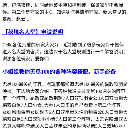
靖，拉满攻速，同时给他破甲装和控制装，保证家里不会漏
怪。第二个是守家的主C，知道哪些英雄能守家，新人常见的
嬴政，赵云...
【秘境名人堂】申请说明
Hello各位亲爱的玩家大家好，近期收到了很多玩家对于如何
进入名人堂的咨询，这边对于名人堂规则进行一个解答说明，
谢谢各位玩家，爱你们
小姐姐教你无尽100的各种阵容搭配。新手必备
无尽100通关的阵容。老玩家都知道无尽100通关的嬴政项羽是
硬核。下边给大家介绍一下各种我通关过无尽100通关的阵容
第一个阵容：嬴政双嬴政荆轲7人口双项羽雷公8人口双青狮大
鹏双白象7人口小青1大乔1人口多的自己看着上第二个阵容：
女娲风雨雷电女娲盘古6人口双电母风伯雨师雷公8人口青狮大
鹏双白象5人口双项羽小青7人口第三个阵容：太乙召唤流双太
乙真人哪吒李靖10人口孟获申公豹夏侯俩兄弟5人口双项羽小