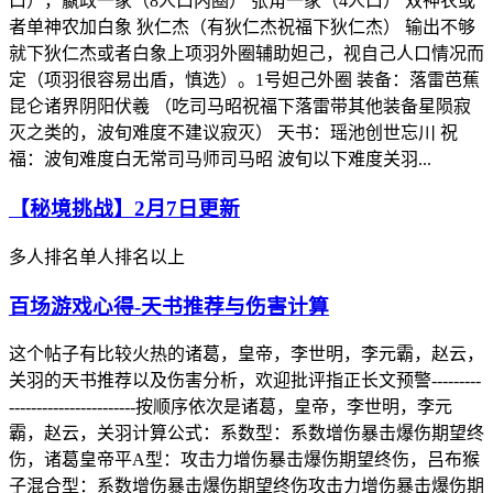
口），嬴政一家（8人口内圈） 张角一家（4人口） 双神农或
者单神农加白象 狄仁杰（有狄仁杰祝福下狄仁杰） 输出不够
就下狄仁杰或者白象上项羽外圈辅助妲己，视自己人口情况而
定（项羽很容易出盾，慎选）。1号妲己外圈 装备：落雷芭蕉
昆仑诸界阴阳伏羲 （吃司马昭祝福下落雷带其他装备星陨寂
灭之类的，波旬难度不建议寂灭） 天书：瑶池创世忘川 祝
福：波旬难度白无常司马师司马昭 波旬以下难度关羽...
【秘境挑战】2月7日更新
多人排名单人排名以上
百场游戏心得-天书推荐与伤害计算
这个帖子有比较火热的诸葛，皇帝，李世明，李元霸，赵云，
关羽的天书推荐以及伤害分析，欢迎批评指正长文预警---------
-----------------------按顺序依次是诸葛，皇帝，李世明，李元
霸，赵云，关羽计算公式：系数型：系数增伤暴击爆伤期望终
伤，诸葛皇帝平A型：攻击力增伤暴击爆伤期望终伤，吕布猴
子混合型：系数增伤暴击爆伤期望终伤攻击力增伤暴击爆伤期