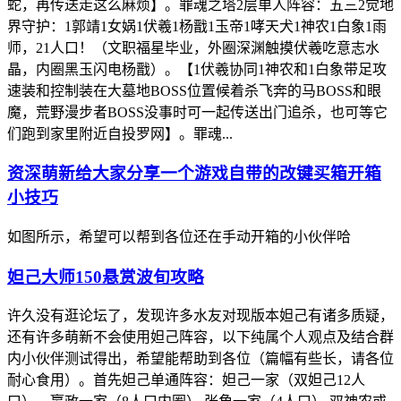
蛇，再传送走这么麻烦】。罪魂之塔2层单人阵容：五三2觉地
界守护：1郭靖1女娲1伏羲1杨戬1玉帝1哮天犬1神农1白象1雨
师，21人口！（文职福星毕业，外圈深渊触摸伏羲吃意志水
晶，内圈黑玉闪电杨戬）。【1伏羲协同1神农和1白象带足攻
速装和控制装在大墓地BOSS位置候着杀飞奔的马BOSS和眼
魔，荒野漫步者BOSS没事时可一起传送出门追杀，也可等它
们跑到家里附近自投罗网】。罪魂...
资深萌新给大家分享一个游戏自带的改键买箱开箱
小技巧
如图所示，希望可以帮到各位还在手动开箱的小伙伴哈
妲己大师150悬赏波旬攻略
许久没有逛论坛了，发现许多水友对现版本妲己有诸多质疑，
还有许多萌新不会使用妲己阵容，以下纯属个人观点及结合群
内小伙伴测试得出，希望能帮助到各位（篇幅有些长，请各位
耐心食用）。首先妲己单通阵容：妲己一家（双妲己12人