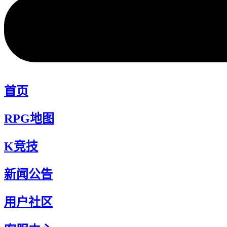
首页
RPG地图
K竞技
新闻公告
用户社区