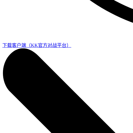
下载客户端
（KK官方对战平台）