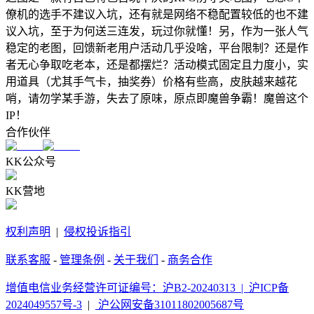
僚机的选手不建议入坑，还有就是网络不稳配置较低的也不建
议入坑，至于为何送三连发，玩过你就懂！另，作为一张人气
稳定的老图，回馈新老用户活动几乎没啥，平台限制？还是作
者无心争取吃老本，还是都摆烂？活动模式固定且力度小，实
用道具（尤其手气卡，抽奖券）价格有些高，皮肤越来越花
哨，请勿学某手游，失去了原味，原点即魔兽争霸！魔兽这个
IP！
合作伙伴
KK公众号
KK营地
权利声明
|
侵权投诉指引
联系客服
-
管理条例
-
关于我们
-
商务合作
增值电信业务经营许可证编号：沪B2-20240313 |
沪ICP备
2024049557号-3
|
沪公网安备31011802005687号