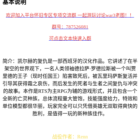
基本说明
欢迎加入平台怀旧专区专项交流群 一起游玩讨论war3老图！！
群号：787526081
可点击文本快速入群
简介：凯尔赫的复仇是一部西班牙的汉化作品。它讲述了在半
架空的世界观下，一名人类领袖德拉萨·罗德拉斯被一个叫贾
里德的王子（现时任国王）陷害致死后，被瓦里玛萨斯复活并
引导其获得霜之哀伤，而后发生的死者与生者之间复仇与冲突
的故事。本作是RTS为主RPG为辅的游戏形式，并且包含一个
全新的亡灵种族，总体流程量大管饱，技能强度给力，特效和
单位模型都很华丽，玩家完全可以只凭借英雄无双取得爽快的
胜利，是值得一玩的新种族佳作。
战役作者：Renn