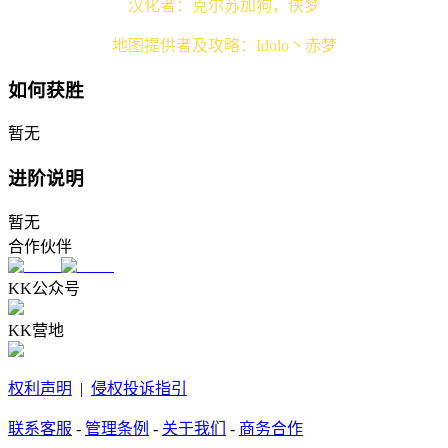
汉化者：克尔苏加狗，侠梦
地图提供者及攻略：Idolo丶赤梦
如何获胜
暂无
进阶说明
暂无
合作伙伴
KK公众号
KK营地
权利声明
|
侵权投诉指引
联系客服
-
管理条例
-
关于我们
-
商务合作