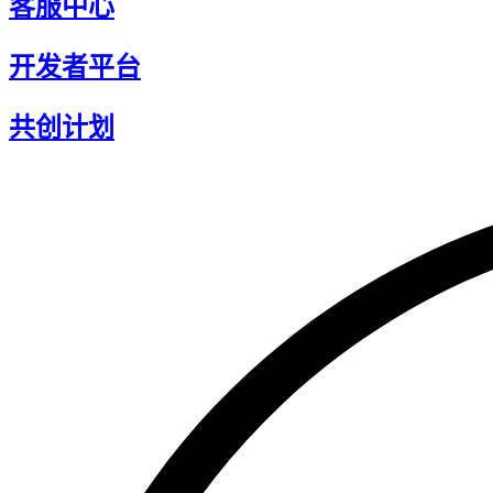
客服中心
开发者平台
共创计划