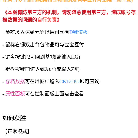
配合与多了解F9和装备等物品的灰色字体方可知晓一切辛秘)
《本图有防第三方的机制，请勿随意使用第三方，造成账号存
档数据的问题的
自行负责
》
- 英雄境界达到元婴境后可享有
D键位移
- 鼠标右键双击背包物品可与宝宝互传
- 键盘按键F2可回到基地(或输入HG)
- 键盘按键F3进入练功房(或输入ZX)
-
存档数据
可在地图中输入
CK1/CK2
即可查询
-
属性面板
可在控制面板上面点击查看
如何获胜
【正常模式】