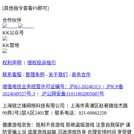
[其他指令查看F9即可]
合作伙伴
KK公众号
KK营地
权利声明
|
侵权投诉指引
联系客服
-
管理条例
-
关于我们
-
商务合作
增值电信业务经营许可证编号：沪B2-20240313 |
沪ICP备
2024049557号-3
|
沪公网安备31011802005687号
上海锐之锋网络科技有限公司 | 上海市青浦区赵巷镇佳杰路
99弄2号2层A区2401室 | 联系电话：021-60662258
健康游戏忠告：抵制不良游戏 拒绝盗版游戏 注意自我保护 谨
防受骗上当 适度游戏益脑 沉迷游戏伤身 合理安排时间 享受健