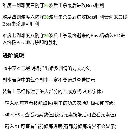
难度一到难度三防守
30
波后击杀最后进攻Boss胜利
难度四到难度六防守
30
波后击杀最后进攻Boss胜利会迎来最终
Boss击杀即可胜利
难度七到难度八防守
30
波后击杀最终迎来的Boss后输入HD进
入终极Boss地击杀即可胜利
进阶说明
F9中基本已经明确指出诸多剧情的方式方法
副本商店中的每个副本一定不要错过查看提示
装备上已经标注了绝大部分的合成方式(灰色字体)
- 输入JN可查看技能点数(用于练功房农场升级技能等级)
- 输入YS可查看元素数值(获得元素技能后可查看元素值)
- 输入XL可查看当前修炼进度(有部分修炼境界不会显示)