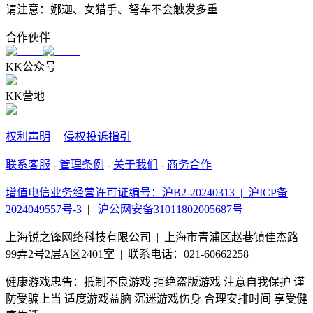
请注意：娜迦、女猎手、弩车不会触发多重
合作伙伴
KK公众号
KK营地
权利声明
|
侵权投诉指引
联系客服
-
管理条例
-
关于我们
-
商务合作
增值电信业务经营许可证编号：沪B2-20240313 |
沪ICP备
2024049557号-3
|
沪公网安备31011802005687号
上海锐之锋网络科技有限公司 | 上海市青浦区赵巷镇佳杰路
99弄2号2层A区2401室 | 联系电话：021-60662258
健康游戏忠告：抵制不良游戏 拒绝盗版游戏 注意自我保护 谨
防受骗上当 适度游戏益脑 沉迷游戏伤身 合理安排时间 享受健