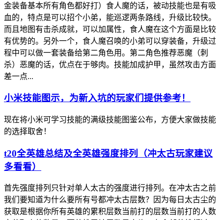
金装备基本所有角色都好打）食人魔的话，被动技能也是有吸
血的，特点是可以招个小弟，能巡逻两条路线，升级比较快。
而且地图有击杀成就，可以加属性，食人魔在这个方面是比较
有优势的。另外一个，食人魔召唤的小弟可以穿装备，升级过
程中可以做一套装备给第二角色用。第二角色推荐恶魔（刺
杀）恶魔的话，优点在于够肉。技能加成护甲，虽然攻击方面
差一点...
小米技能图示，为新入坑的玩家们提供参考！
现在将小米可学习技能的满级技能图鉴公布，方便大家做技能
的选择取舍！
t20全英雄总结及全英雄强度排列（冲太古玩家建议
多看看）
首先强度排列只针对单人太古的强度进行排列。在冲太古之前
我们要知道为什么要所有号都冲太古层数？因为每日太古尘的
获取是根据你所有英雄的累积层数当前打的层数当前打的人数