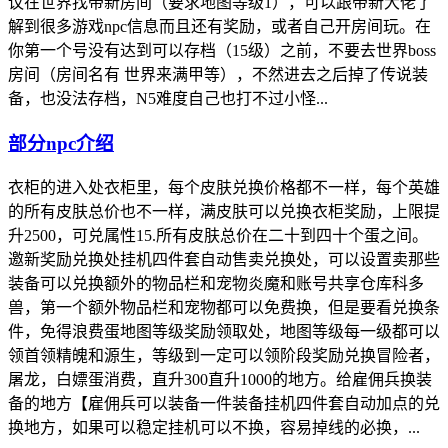
议在世界找带新房间（要求地图等级1），可以跟带新大佬了
解到很多游戏npc信息而且还有奖励，或者自己开房间玩。在
你第一个号没有达到可以存档（15级）之前，不要去世界boss
房间（房间名有 世界来满甲等），不然进去之后掉了传说装
备，也没法存档，N5难度自己也打不过小怪...
部分npc介绍
衣柜的进入处衣柜里，每个皮肤兑换价格都不一样，每个英雄
的所有皮肤总价也不一样，满皮肤可以兑换衣柜奖励，上限提
升2500，可兑属性15.所有皮肤总价在二十到四十个蛋之间。
邀新奖励兑换处挂机四件套自动售卖兑换处，可以设置卖那些
装备可以兑换额外的物品栏和宠物炎魔和账号共享仓库科多
兽，第一个额外物品栏和宠物都可以免费换，但是要看兑换条
件，免得浪费蛋地图等级奖励领取处，地图等级每一级都可以
领首领精魄和源生，等级到一定可以领阶段奖励兑换冒险者，
屠龙，白嫖蛋消费，直升300直升1000的地方。给雇佣兵换装
备的地方【雇佣兵可以装备一件装备挂机四件套自动加点的兑
换地方，如果可以稳定挂机可以不换，容易掉线的必换，...