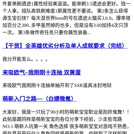
件套单刷遗迹1属性经验美滋滋。能单刷3.5遗迹会更好。钱一
个人拿。组队高铁刷难度1那属性更不要说。 第2条怎么获得
源生宝石快？每天混世界boss的号在遗迹火猫买3.6.9。爆率增
加百分之300..多甲虽然掉的也多，但是没有3.69加持4次只顶
一次。 第3条做传奇任务只要你属性装备...
【干货】全英雄优劣分析及单人成就要求（完结）
我分开能发么。。。。
来吸欧气~我刚刚十连抽 双黄蛋
来吸欧气我刚刚十连抽单抽开到了SSR道具冰封地狱
萌新入门之路~~（白嫖微氪）
大家好，我是一只玩了90小时的萌新宝宝职业是刮痧鬼舞！！
此帖是跟同样是萌新宝宝的各位分享下经验，少走些弯路
NO.1 萌新入坑第一关 角色选择 很多萌新宝宝对游戏不熟悉，
很在意开局玩什么角色同样是萌新的我，也碰到了这样的困