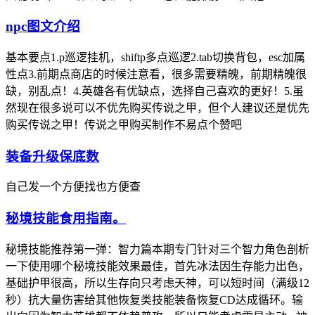
npc图文介绍
基本要点1.p巡逻挂机，shiftp多点巡逻2.tab切换背包，esc加属
性点3.前期点商店的时候注意看，很多需要精魄，前期精魄很
缺，别乱点！4.英雄各有优缺点，选择自己喜欢的更好！5.虽
然现在很多说可以不优先购买传说之甲，但个人建议还是优先
购买传说之甲！传说之甲购买制作不易点个赞吧
装备升级保底数
自己发一个方便找也方便查
秘境技能食用指南。
秘境技能推荐第一弹：智力篇本期专门针对三个智力角色剖析
一下使用哪个秘境技能效果最佳，首先冰法因生存能力出色，
基础护甲很高，所以生存向只考虑天神，可以短时间（满级12
秒）抗大量伤害给其他恢复类技能装备恢复CD达成循环。输