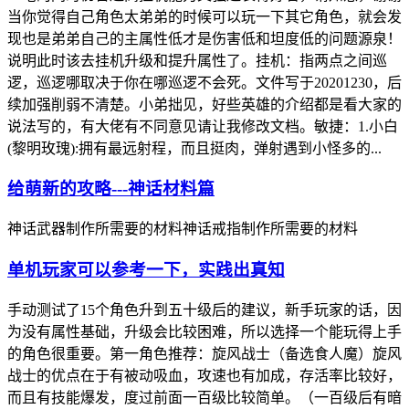
当你觉得自己角色太弟弟的时候可以玩一下其它角色，就会发
现也是弟弟自己的主属性低才是伤害低和坦度低的问题源泉！
说明此时该去挂机升级和提升属性了。挂机：指两点之间巡
逻，巡逻哪取决于你在哪巡逻不会死。文件写于20201230，后
续加强削弱不清楚。小弟拙见，好些英雄的介绍都是看大家的
说法写的，有大佬有不同意见请让我修改文档。敏捷：1.小白
(黎明玫瑰):拥有最远射程，而且挺肉，弹射遇到小怪多的...
给萌新的攻略---神话材料篇
神话武器制作所需要的材料神话戒指制作所需要的材料
单机玩家可以参考一下，实践出真知
手动测试了15个角色升到五十级后的建议，新手玩家的话，因
为没有属性基础，升级会比较困难，所以选择一个能玩得上手
的角色很重要。第一角色推荐：旋风战士（备选食人魔）旋风
战士的优点在于有被动吸血，攻速也有加成，存活率比较好，
而且有技能爆发，度过前面一百级比较简单。（一百级后有暗