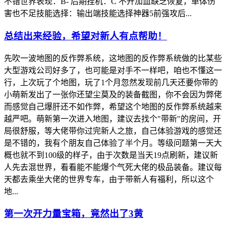
不错世界表现：B- 后期挂机：C 不开加血缺乏恢复，单体伤
害也不足技能选择：输出端技能选择神器5前强攻后...
总结出来经验，希望对新人有点帮助！
先吹一波地图的反作弊系统，这地图的反作弊系统做的比某些
大型游戏公司好多了，也可能是对手不一样吧，咱也不懂这一
行，上次玩了个地图，玩了1个月忽然发现前几天还要你带的
小萌新发出了一张你还望尘莫及的装备截图，你不会因为弊佬
而感觉自己爆肝还不如作弊，希望这个地图的反作弊系统越来
越严吧。萌新第一次进入地图，建议去找个"带新"的房间，开
局很舒服，等大佬带你过完新人之旅，自己体验游戏的感觉还
是不错的，我有个朋友自己体验了半个月。等级问题第一天大
概也就不到100级的样子，由于次数是当天19点刷新，建议新
人先去混世界，看看能不能爆个气死大佬的极品装备。建议每
天都去乘坐大佬的世界专车，由于带新人有福利，所以这个
地...
第一次开力量宝箱，竟然出了3黄