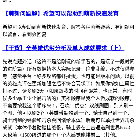
雄...
【萌新问题解】希望可以帮助到萌新快速发育
希望可以帮助到萌新快速发育，解答各种萌新疑惑，有问题可
以留言，看到会回复
【干货】全英雄优劣分析及单人成就要求（上）
先说点题外话（这篇不是给刚玩的新手看的，是玩了一段时间
的进阶篇）所有数据皆本人实际记录，绝非乱编，不过仅供参
考（感觉平台上好多攻略都虾扯蛋，也可能是版本问题，以前
的英雄点评在更新加强之后不符合现状了）如果你按如上属性
打不过，请多刷2天（如果跟我的时间有误差，也正常，有时
候多个暴击少个暴击啥的）英雄顺序是我个人做成就的顺序，
不需要按我这个顺序来 1，召唤：优点：双线刷图，别人刷一
个图，他可以刷2个（英雄带骷髅刷一个，骑士自己刷一个，
骑士刷到的经验和击杀会回馈给本体）后期可以单挂世界击杀
成就（本体带着骷髅挂战役，骑士丢在上古通道刷世界boss）
大秘境（1500级进的那个）个人感觉能排前三（其他...