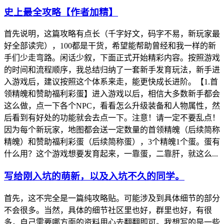
史上最全攻略【作者加精】
首先说明，这篇攻略有点长（千字好文，码字不易，新玩家最
好全部读完），100都是干货，希望能帮助曾经和我一样的新
手们少走弯路。闲话少叙，下面正式开始精彩内容。按照游戏
的时间和流程顺序，我总结归纳了一套新手发育玩法，新手进
入游戏后，建议按照这个体系来走，能更快成长进阶。【1.首
领精魄和赞助福利彩蛋】进入游戏以后，相信大多数新手都会
这么做，点一下各个NPC，看看怎么升级装备和人物属性，然
后看到有好处的功能就会去点一下。注意！请一定不要乱点！
因为每个新玩家，地图都会送一定数量的首领精魄（后续简称
精魄）和赞助福利彩蛋（后续简称蛋），3个精魄1个蛋。蛋有
什么用？这个游戏想要发育起来，一靠蛋，二靠肝，就这么...
写给刚入坑的萌新，以及入坑不久的同学。
首先，这不完全是一篇纯攻略贴。可能涉及到具体细节的部分
不会很多。当然，具体的细节社区里也好，群里也好，有很
多，自己需要哪方面的资料用心去翻翻即可。我想写的是一些