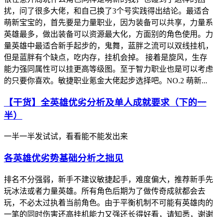
扰，问了很多大佬，和自己换了3个号实践得出结论。最适合
萌新宝宝的，首先要是力量职业，因为装备可以共享，力量系
英雄最多，做出装备可以资源最大化，方面别的角色使用。力
量英雄中最适合新手起步的，鬼舞，蓝胖之流可以双线挂机，
但是蓝胖有个缺点，吃内存，挂机会掉。 接着是旋风，生存
能力强同属性可以挂更高等级图。至于智力职业也是可以考虑
的只要你喜欢。敏捷职业氪金大佬起步选择吧。NO.2 萌新...
【干货】全英雄优劣分析及单人成就要求（下的一
半）
一半一半发试试，看看能不能发出来
各英雄优劣势基础分析之拙见
排名不分强弱，新手不建议敏捷起手，难度偏大，推荐新手先
玩冰法或者力量英雄。所有角色后期为了做传奇成就都会去
玩，不必太过执着当前角色。由于平衡机制不可能有英雄肉的
一笔的同时伤害还高挂机能力又强还长得好看，请知悉，谢谢