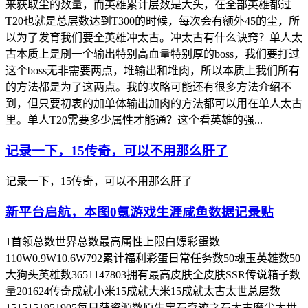
来获取尘的数量，而英雄累计层数是大头，在全部英雄都过
T20也就是总层数达到T300的时候，每次会有额外45的尘，所
以为了发育我们要全英雄冲太古。冲太古有什么诀窍？单人太
古本质上是刷一个输出特别高血量特别厚的boss，我们要打过
这个boss无非需要两点，堆输出和堆肉，所以本质上我们所有
的方法都是为了这两点。我的攻略可能还有很多方法介绍不
到，但只要初衷的加单体输出加肉的方法都可以用在单人太古
里。单人T20需要多少属性才能通？这个看英雄的强...
记录一下，15传奇，可以不用那么肝了
记录一下，15传奇，可以不用那么肝了
新平台启航，本图0氪游戏生涯咸鱼数据记录贴
1首领总数世界总数最高属性上限白嫖彩蛋数
110W0.9W10.6W792累计福利彩蛋日常任务数50魂玉英雄数50
大狗头英雄数3651147803拥有最高皮肤全皮肤SSR传说箱子数
量201624传奇成就小米15成就大米15成就太古太世总层数
1515151951905每日获资源数原生宝石奇迹之石太古魔尘太世