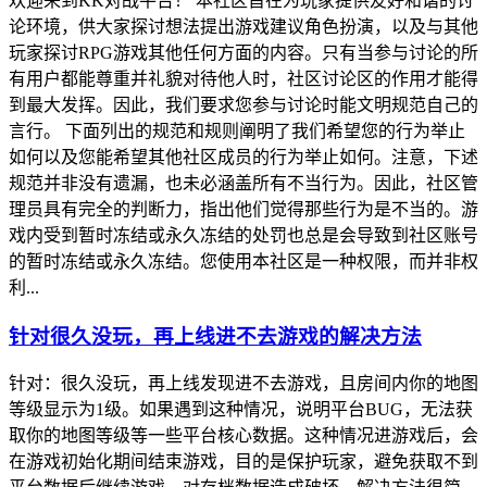
欢迎来到KK对战平台！ 本社区旨在为玩家提供友好和谐的讨
论环境，供大家探讨想法提出游戏建议角色扮演，以及与其他
玩家探讨RPG游戏其他任何方面的内容。只有当参与讨论的所
有用户都能尊重并礼貌对待他人时，社区讨论区的作用才能得
到最大发挥。因此，我们要求您参与讨论时能文明规范自己的
言行。 下面列出的规范和规则阐明了我们希望您的行为举止
如何以及您能希望其他社区成员的行为举止如何。注意，下述
规范并非没有遗漏，也未必涵盖所有不当行为。因此，社区管
理员具有完全的判断力，指出他们觉得那些行为是不当的。游
戏内受到暂时冻结或永久冻结的处罚也总是会导致到社区账号
的暂时冻结或永久冻结。您使用本社区是一种权限，而并非权
利...
针对很久没玩，再上线进不去游戏的解决方法
针对：很久没玩，再上线发现进不去游戏，且房间内你的地图
等级显示为1级。如果遇到这种情况，说明平台BUG，无法获
取你的地图等级等一些平台核心数据。这种情况进游戏后，会
在游戏初始化期间结束游戏，目的是保护玩家，避免获取不到