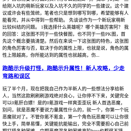
给刚入坑的萌新玩家以及入坑不久的同学的一些建议。这个建
议或许会有些笼统，笔者也只是想到哪写到哪，希望能够有人
能看完，并从中得到一些帮助。 先谈谈作为一个新玩家萌新
比较纠结的问题。 1我选择什么英雄呢？哪个英雄厉害阿？ 我
的回答：这张图不同于一些快餐图，也不同于一些PK图，首
先这个概念要搞清楚。然后在来说一下这张图的特色，这张图
的角色厉害与否，取决于你的属性上限，也就是说，角色的属
性上限越高，你所能达到的属性也就越高，伤...
跑酷示升级打怪，跑酷示升属性！新人攻略，少走
弯路和误区
玩了半个月，现在把我自己作为半新人的一些想法分享给新
人，当然这款刷刷刷游戏绝对良心，让你停不下来，关键完全
可以0氪肝白嫖！是的0氪游戏一样爽歪歪玩 新人首选恶魔，
别问，就是恶魔不要说力量属性什么的，就一个，你第一个玩
恶魔就对了。不管你氪不氪金，第一个角色玩恶魔可以让你很
快上手，简单易懂，关键能抗能输出，完全不需要担心自己前
期打怪各种困难。中期恶魔混各种困难高阶boss也都很不错。