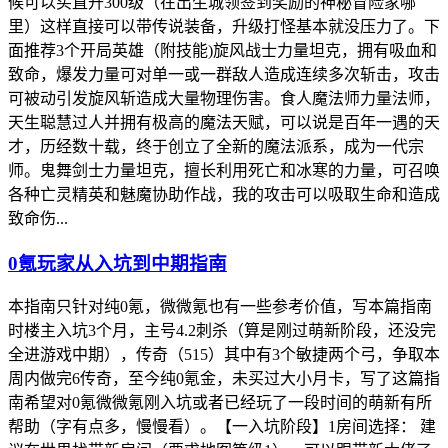
候可以买直升300级（在出生城领签到奖励的神秘冒险家哪
里）这样直接可以带传说装备，升级打怪基本就没压力了。下
面推荐3个开局英雄（附技能)旋风战士力量坦克，拥有吸血和
致命，爆发力量可对单一或一群敌人造成连续多次斩击，攻击
可被动引发旋风斩造成大量物理伤害。食人魔法师力量法师，
天生聪慧过人并拥有极高的魔法天赋，可以说是百年一遇的天
才，历经数十载，终于创立了全新的魔法派系，成为一代宗
师。鬼舞剑士力量坦克，擅长利用死亡和冰寒的力量，可召唤
各种亡灵精英和魅魔协助作战，我的攻击可以吸取生命和造成
致命伤...
0氪玩家从入坑到中期指南
本指南只针对纯0氪，微微氪也有一些参考价值，写本篇指南
时楼主入坑3个月，主号4.2刺杀（算是刚过萌新阶段，还没完
全进游戏中期），传奇（515）其中有3个敏捷两个弓，争取本
周内做完6传奇，至今纯0氪金，未买过大小月卡，写了这篇指
南希望对0氪微微氪刚入坑或者已经玩了一段时间的萌新有所
帮助（字有点多，慢慢看）。【一入坑阶段】1房间选择： 建