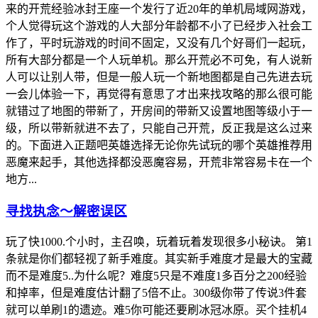
来的开荒经验冰封王座一个发行了近20年的单机局域网游戏，
个人觉得玩这个游戏的人大部分年龄都不小了已经步入社会工
作了，平时玩游戏的时间不固定，又没有几个好哥们一起玩，
所有大部分都是一个人玩单机。那么开荒必不可免，有人说新
人可以让别人带，但是一般人玩一个新地图都是自己先进去玩
一会儿体验一下，再觉得有意思了才出来找攻略的那么很可能
就错过了地图的带新了，开房间的带新又设置地图等级小于一
级，所以带新就进不去了，只能自己开荒，反正我是这么过来
的。下面进入正题吧英雄选择无论你先试玩的哪个英雄推荐用
恶魔来起手，其他选择都没恶魔容易，开荒非常容易卡在一个
地方...
寻找执念～解密误区
玩了快1000.个小时，主召唤，玩着玩着发现很多小秘诀。 第1
条就是你们都轻视了新手难度。其实新手难度才是最大的宝藏
而不是难度5..为什么呢？难度5只是不难度1多百分之200经验
和掉率，但是难度估计翻了5倍不止。300级你带了传说3件套
就可以单刷1的遗迹。难5你可能还要刷冰冠冰原。买个挂机4