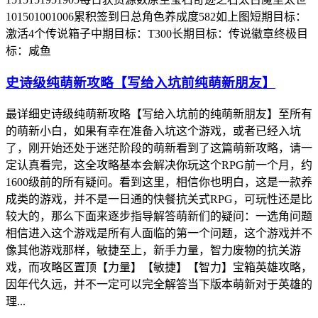
101501001006累积签到日总角色养成度582如上图短期目标：
激活4个传说箱子中期目标：T300长期目标：传说徽章终极目
标：咸鱼
史诗级纯萌新攻略【写给入坑前纯萌新朋友】
最详细史诗级纯萌新攻略【写给入坑前的纯萌新朋友】至所有
的萌新小白，如果有幸在准备入坑这个游戏，或者已经入坑
了，刚开始还处于迷茫阶段的萌新看到了这篇萌新攻略，请一
定认真看完，这全攻略基本会解决你玩这个RPG前一个月，约
1600级前的所有疑问。看到这里，相信你也明白，这是一款养
成类的游戏，并不是一日通的快餐抗关式RPG，可玩性还是比
较大的，那么下面来逐步指导解答萌新们的疑问：一选角问题
相信进入这个游戏是所有人面临的第一个问题，这个游戏并不
像其他游戏那样，敏捷至上，新手力量，智力废物的抗关游
戏，而攻略区置顶【力量】【敏捷】【智力】宝箱英雄攻略，
因年代久远，并不一定可以完全解答当下版本萌新对于英雄的
理...