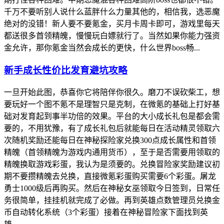
千万不要听别人说什么蓝胖什么力量其他的，相信我，选恶魔
绝对的没错！新人要不要氪金，买月卡周卡即可，游戏里每天
都送很多首领精魄，慢慢玩白嫖就行了。当然如果你能力强资
金允许，那你氪金当然会成长的更快，什么世界boss畅...
新手成长性价比发育避坑攻略
一旦开始此图，恭喜你它将陪伴你很久。磨刀不误砍柴工，想
要玩好一个图不氪不是理智只是克制，在微氪的基础上打好基
础对发育起到事半功倍的效果。平台的大小成长礼包是都会需
要的，不用犹豫，有了成长礼包后就能每日在活动精灵领取六
次随机奖励还能每日在神秘探险家兑换300点成长属性和首领
精魄（首领精魄为游戏内通用货币），至于是否需要用领取的
精魄换取游戏彩蛋，我认为是须要的。兑换冒险家奖励建议初
期不要攒精魄去兑换，直接微氪彩蛋购买需要6个彩蛋。屠龙
勇士1000级后再购买。然后在神秘女巫领取今日签到，日常任
务很简单，挂挂机就完成了必做。再到英雄点数管理员兑换金
币自动转化系统（3个彩蛋）接着在神秘冒险家下面找到英