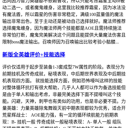
出向因为智力英雄都不依赖普攻，所以只能考虑霜星主动or被
动二选一，或者魔鬼缠身，这里我比较推荐霜星，因为冰法没
有魔法盾，所以霜星的伤害非常稳定，满级100蓝量值的魔法
输出非常出色，至于主动还是被动自己选择就好。魔法师推荐
选择魔鬼缠身，因为魔法师两个技能都是AOE且需持续施法
非常怕打断，魔鬼完美解决这个问题且能提供大量魔法伤害且
限制boss魔法输出。召唤师因为召唤输出比较考验小骷髅...
新版全英雄评价+技能选择
评价仅适用于起步至装备1-3套成型7W属性的阶段。表现分为
前期挂机及传奇成就，秘境表现，中后期世界表现及中后期挂
机表现四方面。 就技能选择方面，例如恐怖嚎叫这样的技能
对整体循环抗打有很大帮助，几乎人人都可以作为备选技能但
是由于单人和输出考虑，非最完美选择下面不提嚎叫这个技
能。闪避，天神，刺甲也有类似的功用，也是非必要不提。力
量英雄：力量英雄除鬼舞毁灭前中期表现都较为优秀，适合开
荒星辉战士： AOE能力强，有一定的循环续航能力前期表
现：B- 挂机一般 传奇成就一般秘境表现：A- 单人一般 组队