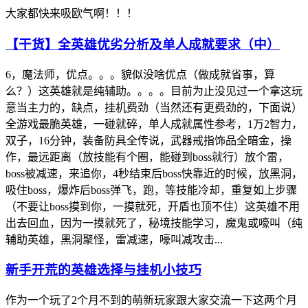
大家都快来吸欧气啊！！！
【干货】全英雄优劣分析及单人成就要求（中）
6，魔法师，优点。。。貌似没啥优点（做成就省事，算
么？）这英雄就是纯辅助。。。。目前为止没见过一个拿这玩
意当主力的，缺点，挂机费劲（当然还有更费劲的，下面说）
全游戏最脆英雄，一碰就碎，单人成就属性参考，1万2智力，
双子，16分钟，装备防具全传说，武器戒指饰品全暗金，操
作，最远距离（放技能有个圈，能碰到boss就行）放个雷，
boss被减速，来追你，4秒结束后boss快靠近的时候，放黑洞，
吸住boss，爆炸后boss弹飞，跑，等技能冷却，重复如上步骤
（不要让boss摸到你，一摸就死，开盾也顶不住）这英雄不用
出去回血，因为一摸就死了，秘境技能学习，魔鬼或嚎叫（纯
辅助英雄，黑洞聚怪，雷减速，嚎叫减攻击...
新手开荒的英雄选择与挂机小技巧
作为一个玩了2个月不到的萌新玩家跟大家交流一下这两个月