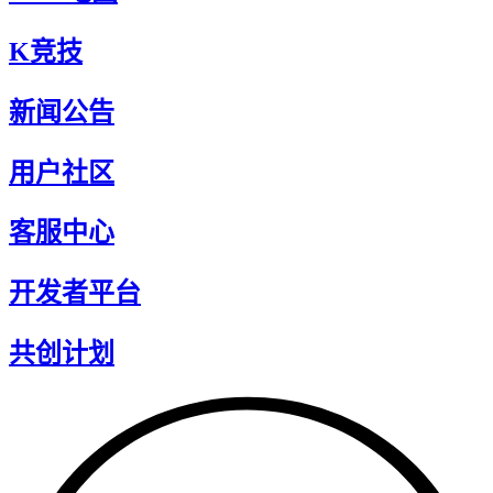
K竞技
新闻公告
用户社区
客服中心
开发者平台
共创计划