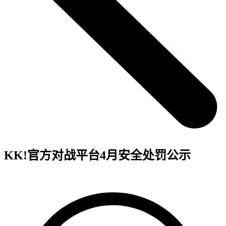
KK!官方对战平台4月安全处罚公示