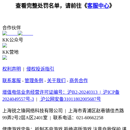
查看完整处罚名单，请前往《
客服中心
》
合作伙伴
KK公众号
KK营地
权利声明
|
侵权投诉指引
联系客服
-
管理条例
-
关于我们
-
商务合作
增值电信业务经营许可证编号：沪B2-20240313 |
沪ICP备
2024049557号-3
|
沪公网安备31011802005687号
上海锐之锋网络科技有限公司 | 上海市青浦区赵巷镇佳杰路
99弄2号2层A区2401室 | 联系电话：021-60662258
健康游戏忠告：抵制不良游戏 拒绝盗版游戏 注意自我保护 谨