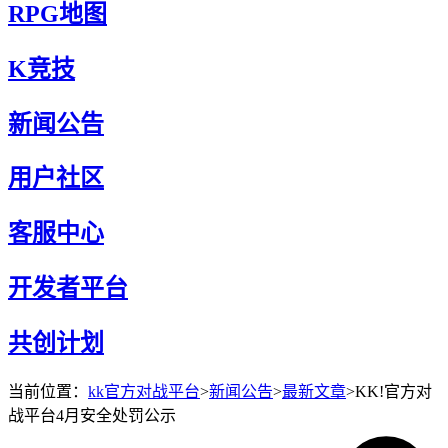
RPG地图
K竞技
新闻公告
用户社区
客服中心
开发者平台
共创计划
当前位置：
kk官方对战平台
>
新闻公告
>
最新文章
>
KK!官方对
战平台4月安全处罚公示